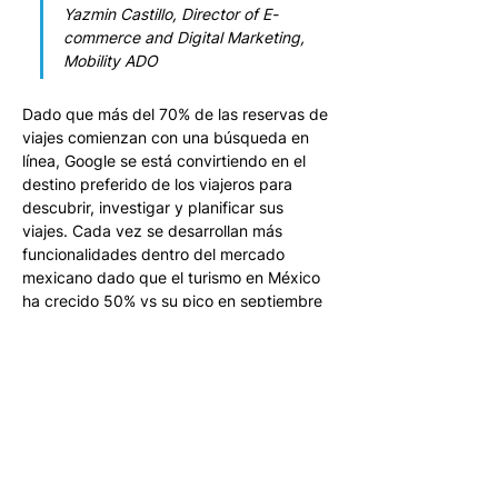
Yazmin Castillo, Director of E-
commerce and Digital Marketing, 
Mobility ADO
Dado que más del 70% de las reservas de 
viajes comienzan con una búsqueda en 
línea, Google se está convirtiendo en el 
destino preferido de los viajeros para 
descubrir, investigar y planificar sus 
viajes. Cada vez se desarrollan más 
funcionalidades dentro del mercado 
mexicano dado que el turismo en México 
ha crecido 50% vs su pico en septiembre 
de 2019. 
“Fue muy interesante el evento de 
Google Travel, muchas gracias al 
equipo de Distribusion por la 
invitación. El evento ha sido muy 
útil para conocer las nuevas 
herramientas que tenemos 